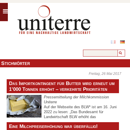
Stichwörter
Freitag, 26 Mai 2017
Das Importkontingent für Butter wird erneut um
1’000 Tonnen erhöht – verkehrte Prioritäten
Pressemitteilung der Milchkommission
Uniterre
Auf der Webseite des BLW* ist am 16. Juni
2022 zu lesen: „Das Bundesamt für
Landwirtschaft BLW erhöht das
Zollkontingent Butter für das Jahr 2022 zum dritten Mal.“ (Dies gilt
Eine Milchpreiserhöhung war überfällig!
für den Zeitraum vom 1. Juli 2022 bis zum Ende des Jahres.)
„Die