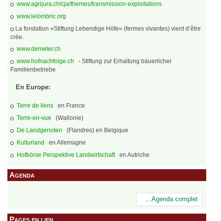
www.agrijura.ch/cja/themes/transmission-exploitations
www.lelombric.org
La fondation «Stiftung Lebendige Höfe» (fermes vivantes) vient d’être
crée.
www.demeter.ch
www.hofnachfolge.ch
- Stiftung zur Erhaltung bäuerlicher
Familienbetriebe
En Europe:
Terre de liens
en France
Terre-en-vue
(Wallonie)
De Landgenoten
(Flandres) en Belgique
Kulturland
en Allemagne
Hofbörse Perspektive Landwirtschaft
en Autriche
Agenda
…Agenda complet
Pages en lien