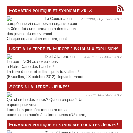
Formation politique et syndicale 2013
La Coordination
vendredi, 11 janvier 2013
européenne via campesina organise pour
la 3ème fois une formation à destination
des jeunes du mouvement.
Chaque organisation membre, dont
Uniterre, peut envoyer 2 jeunes, une
Droit à la terre en Europe : NON aux expulsions
femme et un homme.
Ces formations sont de qualité et un bon
Droit à la terre en
mardi, 23 octobre 2012
tremplin pour se lancer dans le
Europe : NON aux expulsions
mouvement. Elle offre l'opportunité de
à Notre Dame des Landes !
rencontrer des jeunes provenant des
La terre à ceux et celles qui la travaillent !
différentes régions d'Europe et d'aborder
(Bruxelles, 23 octobre 2012) Depuis le mardi
de nombreux thèmes passionnants.
16 octobre, d'imposantes forces de police
Rapport de la formation 2011
Accès à la Terre / Jeunes!
(plus de 500 gardes mobiles) ont envahi la
La formation 2013 aura lieu du 3 au 8
zone de Notre Dame des Landes, où un
février à Budapest.
mardi, 14 février 2012
projet d'aéroport international oppose depuis
N'hésitez pas à prendre contact avec
Qui cherche des terres? Qui en propose? Un
des années la population locale au
Uniterre en cas d'intérêt!
espace pour vous!
gouvernement. Un rap contre l'aéroport
Lors de la première rencontre de la
commission accès à la terre-jeunes d'Uniterre,
il a été décidé qu'Uniterre mettait un espace à
Formation politique et syndicale pour les Jeunes!
disposition pour que les personnes qui
souhaitent s'installer puissent se présenter et
21 au 26 novembre
lundi, 14 novembre 2011