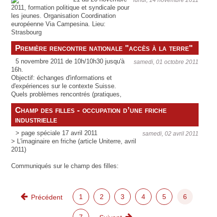
présenter leur projet d'installation. De la même
2011, formation politique et syndicale pour
manière, les personnes qui auraient des terres
les jeunes. Organisation Coordination
ou des domaines à vendre ou à louer peuvent
européenne Via Campesina. Lieu:
également en parler sur ce site.
Strasbourg
> invitation et objectifs> programme
Première rencontre nationale "accès à la terre"
provisoire
5 novembre 2011 de 10h/10h30 jusqu'à
samedi, 01 octobre 2011
16h.
Objectif: échanges d'informations et
d'expériences sur le contexte Suisse.
Quels problèmes rencontrés (pratiques,
juridiques, financiers).Objectifs pour le
Champ des filles - occupation d’une friche
terrain et sur le plan juridique pour 2012.
industrielle
> page spéciale 17 avril 2011
samedi, 02 avril 2011
> L'imaginaire en friche (article Uniterre, avril
2011)
Communiqués sur le champ des filles:
> Revalorisation agricole (10 mai 2011)
> Tentative d'évacuation manquée (19 mai
2011)
1
2
3
4
5
6
(actuel)
← Précédent
7