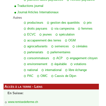
Traductions journal
Journal Articles Internationaux
Autres
producteurs
gestion des quantités
prix
droits paysans
via campesina
femmes
ECVC
jeunes
spéculation
accaparement des terres
OGM
agrocarburants
semences
céréales
partenariats
parlementaires
consommateurs
ACP
engagement citoyen
environnement
équitable
votations
national
international
libre échange
PAC
OMC
Cassis de Dijon
Accès à la terre - Liens
En Suisse:
www.remisedeferme.ch