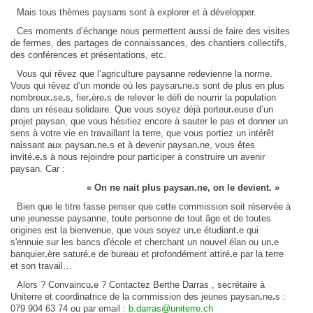
Mais tous thèmes paysans sont à explorer et à développer.
Ces moments d’échange nous permettent aussi de faire des visites
de fermes, des partages de connaissances, des chantiers collectifs,
des conférences et présentations, etc.
Vous qui rêvez que l’agriculture paysanne redevienne la norme.
Vous qui rêvez d’un monde où les paysan
.
ne
.
s sont de plus en plus
nombreux
.
se
.
s, fier
.
ère
.
s de relever le défi de nourrir la population
dans un réseau solidaire. Que vous soyez déjà porteur
.
euse d’un
projet paysan, que vous hésitiez encore à sauter le pas et donner un
sens à votre vie en travaillant la terre, que vous portiez un intérêt
naissant aux paysan
.
ne
.
s et à devenir paysan
.
ne, vous êtes
invité
.
e
.
s à nous rejoindre pour participer à construire un avenir
paysan. Car :
« On ne nait plus paysan.
ne, on le devient. »
Bien que le titre fasse penser que cette commission soit réservée à
une jeunesse paysanne, toute personne de tout âge et de toutes
origines est la bienvenue, que vous soyez un
.
e étudiant
.
e qui
s'ennuie sur les bancs d'école et cherchant un nouvel élan ou un
.
e
banquier
.
ère saturé
.
e de bureau et profondément attiré
.
e par la terre
et son travail…
Alors ? Convaincu
.
e ? Contactez Berthe Darras , secrétaire à
Uniterre et coordinatrice de la commission des jeunes paysan
.
ne
.
s :
079 904 63 74 ou par email :
b.darras@uniterre.ch