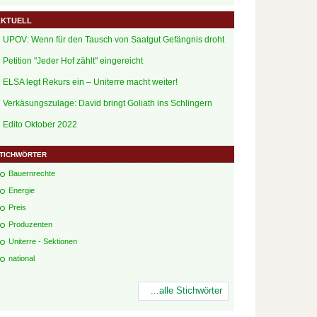
ktuell
UPOV: Wenn für den Tausch von Saatgut Gefängnis droht
Petition "Jeder Hof zählt" eingereicht
ELSA legt Rekurs ein – Uniterre macht weiter!
Verkäsungszulage: David bringt Goliath ins Schlingern
Edito Oktober 2022
tichwörter
Bauernrechte
Energie
Preis
Produzenten
Uniterre - Sektionen
national
...alle Stichwörter