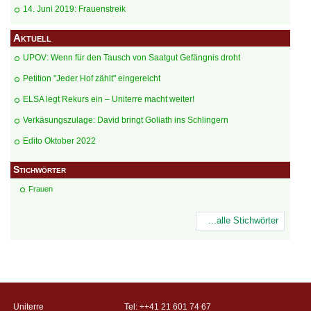
​14. Juni 2019: Frauenstreik
Aktuell
UPOV: Wenn für den Tausch von Saatgut Gefängnis droht
Petition "Jeder Hof zählt" eingereicht
ELSA legt Rekurs ein – Uniterre macht weiter!
Verkäsungszulage: David bringt Goliath ins Schlingern
Edito Oktober 2022
Stichwörter
Frauen
...alle Stichwörter
Uniterre
Tel: ++41 21 601 74 67