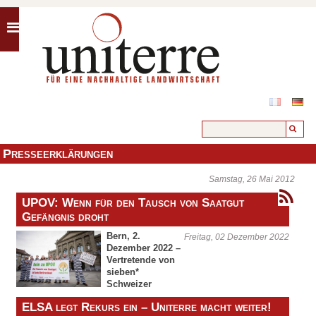
Presseerklärungen
Samstag, 26 Mai 2012
UPOV: Wenn für den Tausch von Saatgut
Gefängnis droht
Bern, 2.
Freitag, 02 Dezember 2022
Dezember 2022 –
Vertretende von
sieben*
Schweizer
Organisationen haben heute auf dem
ELSA legt Rekurs ein – Uniterre macht weiter!
Bundesplatz in Bern gegen den