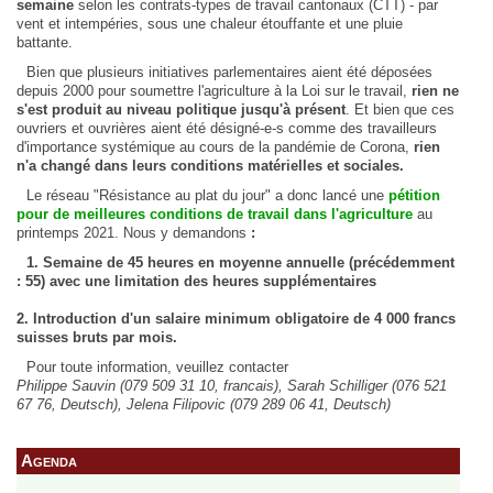
semaine
selon les contrats-types de travail cantonaux (CTT) - par
vent et intempéries, sous une chaleur étouffante et une pluie
battante.
Bien que plusieurs initiatives parlementaires aient été déposées
depuis 2000 pour soumettre l'agriculture à la Loi sur le travail,
rien ne
s'est produit au niveau politique jusqu'à présent
. Et bien que ces
ouvriers et ouvrières aient été désigné-e-s comme des travailleurs
d'importance systémique au cours de la pandémie de Corona,
rien
n'a changé dans leurs conditions matérielles et sociales.
Le réseau "Résistance au plat du jour" a donc lancé une
pétition
pour de meilleures conditions de travail dans l'agriculture
au
printemps 2021. Nous y demandons
:
1. Semaine de 45 heures en moyenne annuelle (précédemment
: 55) avec une limitation des heures supplémentaires
2. Introduction d'un salaire minimum obligatoire de 4 000 francs
suisses bruts par mois.
Pour toute information, veuillez contacter
Philippe Sauvin (079 509 31 10, francais), Sarah Schilliger (076 521
67 76, Deutsch), Jelena Filipovic (079 289 06 41, Deutsch)
Agenda