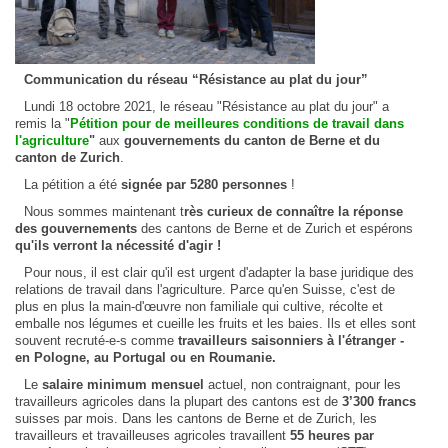
Communication du réseau “Résistance au plat du jour”
Lundi 18 octobre 2021, le réseau "Résistance au plat du jour" a
remis la "
Pétition pour de meilleures conditions de travail dans
l'agriculture
"
aux
gouvernements du canton de Berne et du
canton de Zurich
.
La pétition a été
signée par 5280 personnes
!
Nous sommes maintenant t
rès curieux de connaître la réponse
des gouvernements
des cantons de Berne et de Zurich et espérons
qu'ils verront la nécessité d'agir !
Pour nous, il est clair qu'il est urgent d'adapter la base juridique des
relations de travail dans l'agriculture. Parce qu'en Suisse, c'est de
plus en plus la main-d'œuvre non familiale qui cultive, récolte et
emballe nos légumes et cueille les fruits et les baies. Ils et elles sont
souvent recruté-e-s comme
travailleurs saisonniers à l'étranger -
en Pologne, au Portugal ou en Roumanie.
Le
salaire minimum mensuel
actuel, non contraignant, pour les
travailleurs agricoles dans la plupart des cantons est de
3’300 francs
suisses par mois. Dans les cantons de Berne et de Zurich, les
travailleurs et travailleuses agricoles travaillent
55 heures par