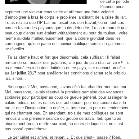
de cette période
féconde pour
exprimer une vigueur renouvelée et affirmer une forte volonté
d’empoigner à bras le corps le problème lancinant de la crise du lait.
Tu as réalisé que l’IP Lait ne faisait pas son travail, ou en tout cas
pas en faveur des paysans que tu dis défendre. Tu as remarqué que
beaucoup d’entre eux étaient véritablement au bout du rouleau, voire
même au-delà malheureusement, que la colère grondait dans les
campagnes, qu’une partie de l’opinion publique semblait également
se réveiller…
Tu as clamé haut et fort que désormais, cela suffisait ! Il fallait
arrêter de se moquer des paysans, « le jour de paie était arrivé » !! Tu
as menacé les industries laitières de ce pays, leur donnant un délai
au 1er juillet 2017 pour améliorer les conditions d’achat et le prix du
lait, sinon…
Sinon quoi ? Moi, paysanne, j’avais déjà fait chauffer mon tracteur.
Moi, paysanne, j’avais réservé la première semaine des vacances
scolaires pour participer au coup de gueule général, pour assiéger le
palais fédéral, ou les usines des acheteurs, pour descendre dans la
rue et crier l’indignation, la colère, la tristesse, la peur de lendemains
qui ne chantent pas. En attendant, trois de mes collègues se sont
rendus à une première séance du groupe de travail lait, que tu as
absolument tenu à mettre sur pied, au cours de laquelle il ne s’est
pas passé grand-chose.
Le 1er juillet est arrivé, et reparti… Et que s’est-il passé ? Rien.