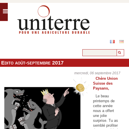
Edito août-septembre 2017
mercredi, 06 septembre 2017
Chère Union
Suisse des
Paysans,
Le beau
printemps de
cette année
nous a offert
une jolie
surprise. Tu as
semblé profiter