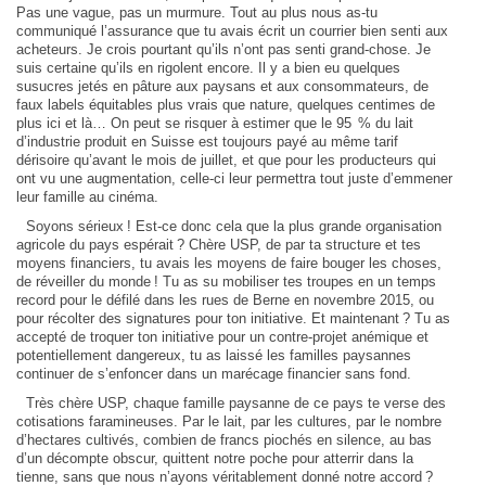
Pas une vague, pas un murmure. Tout au plus nous as-tu
communiqué l’assurance que tu avais écrit un courrier bien senti aux
acheteurs. Je crois pourtant qu’ils n’ont pas senti grand-chose. Je
suis certaine qu’ils en rigolent encore. Il y a bien eu quelques
susucres jetés en pâture aux paysans et aux consommateurs, de
faux labels équitables plus vrais que nature, quelques centimes de
plus ici et là… On peut se risquer à estimer que le 95 % du lait
d’industrie produit en Suisse est toujours payé au même tarif
dérisoire qu’avant le mois de juillet, et que pour les producteurs qui
ont vu une augmentation, celle-ci leur permettra tout juste d’emmener
leur famille au cinéma.
Soyons sérieux ! Est-ce donc cela que la plus grande organisation
agricole du pays espérait ? Chère USP, de par ta structure et tes
moyens financiers, tu avais les moyens de faire bouger les choses,
de réveiller du monde ! Tu as su mobiliser tes troupes en un temps
record pour le défilé dans les rues de Berne en novembre 2015, ou
pour récolter des signatures pour ton initiative. Et maintenant ? Tu as
accepté de troquer ton initiative pour un contre-projet anémique et
potentiellement dangereux, tu as laissé les familles paysannes
continuer de s’enfoncer dans un marécage financier sans fond.
Très chère USP, chaque famille paysanne de ce pays te verse des
cotisations faramineuses. Par le lait, par les cultures, par le nombre
d’hectares cultivés, combien de francs piochés en silence, au bas
d’un décompte obscur, quittent notre poche pour atterrir dans la
tienne, sans que nous n’ayons véritablement donné notre accord ?