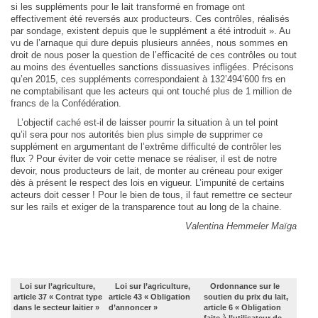
si les suppléments pour le lait transformé en fromage ont
effectivement été reversés aux producteurs. Ces contrôles, réalisés
par sondage, existent depuis que le supplément a été introduit ». Au
vu de l’arnaque qui dure depuis plusieurs années, nous sommes en
droit de nous poser la question de l’efficacité de ces contrôles ou tout
au moins des éventuelles sanctions dissuasives infligées. Précisons
qu’en 2015, ces suppléments correspondaient à 132’494’600 frs en
ne comptabilisant que les acteurs qui ont touché plus de 1 million de
francs de la Confédération.
L’objectif caché est-il de laisser pourrir la situation à un tel point
qu’il sera pour nos autorités bien plus simple de supprimer ce
supplément en argumentant de l’extrême difficulté de contrôler les
flux ? Pour éviter de voir cette menace se réaliser, il est de notre
devoir, nous producteurs de lait, de monter au créneau pour exiger
dès à présent le respect des lois en vigueur. L’impunité de certains
acteurs doit cesser ! Pour le bien de tous, il faut remettre ce secteur
sur les rails et exiger de la transparence tout au long de la chaine.
Valentina Hemmeler Maïga
Loi sur l’agriculture,
Loi sur l’agriculture,
Ordonnance sur le
article 37 « Contrat type
article 43 « Obligation
soutien du prix du lait,
dans le secteur laitier »
d’annoncer »
article 6 « Obligation