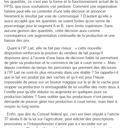
les quantités, ce n’est pas la forme et le fonctionnement actuel de la
FPSL que nous souhaitons voir perdurer. Comment une organisation
faitière peut-elle se contenter d’une telle décision et annoncer
fièrement le résultat par voie de communiqué ? D’autant qu’elle a
aussi accepté que les quantités ne soient fixées qu’en terme de
pourcentage pour le segment A et B, sans limite supérieure. Sans
aucune gestion des quantités, cette décision aura comme
conséquence une augmentation continuelle de la production et une
baisse des prix.
Quant à l’IP Lait, elle ne fait pas mieux : « cette nouvelle
disposition renforcera la position du vendeur de lait puisqu’il
disposera ainsi à l’avenir d’une base de décision fiable lui permettant
de gérer sa production et le commerce de lait à court terme ». Mais
depuis combien de temps les personnes qui prennent des décisions
à l’IP Lait ne sont-ils plus retournés dans une étable ? Se rappelle-t-il
que le lait est produit par des vaches et qu’il est pour l’heure
impossible de peser sur un bouton magique sur le pi de la vache pour
stopper sa production ni envisageable de lui souffler des mots doux à
l’oreille pour qu’elle réduise ou augmente en quelques jours sa
production laitière ? Sans oublier que les producteurs n’ont jamais
demandé de pouvoir gérer leur production à court terme, mais bien à
moyen ou long terme.
Enfin, que dire du Conseil fédéral qui, ceci est bien stipulé à l’article
37 alinéa 6 de la loi sur l’agriculture, peut édicter des prescriptions
provisoires si l’Interprofession n’arrive pas à s’accorder sur un