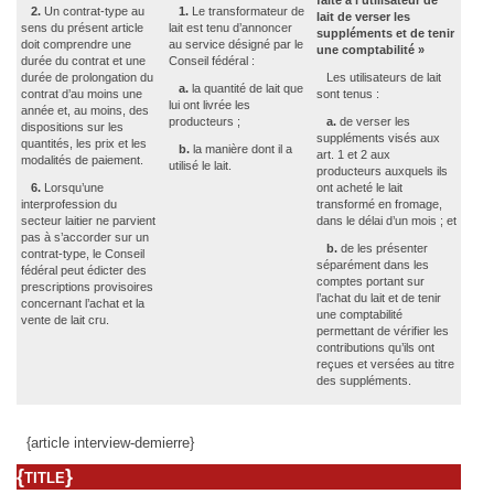
faite à l’utilisateur de
2.
Un contrat-type au
1.
Le transformateur de
lait de verser les
sens du présent article
lait est tenu d’annoncer
suppléments et de tenir
doit comprendre une
au service désigné par le
une comptabilité »
durée du contrat et une
Conseil fédéral :
durée de prolongation du
Les utilisateurs de lait
a.
la quantité de lait que
contrat d’au moins une
sont tenus :
lui ont livrée les
année et, au moins, des
producteurs ;
a.
de verser les
dispositions sur les
suppléments visés aux
quantités, les prix et les
b.
la manière dont il a
art. 1 et 2 aux
modalités de paiement.
utilisé le lait.
producteurs auxquels ils
6.
Lorsqu’une
ont acheté le lait
interprofession du
transformé en fromage,
secteur laitier ne parvient
dans le délai d’un mois ; et
pas à s’accorder sur un
b.
de les présenter
contrat-type, le Conseil
séparément dans les
fédéral peut édicter des
comptes portant sur
prescriptions provisoires
l’achat du lait et de tenir
concernant l’achat et la
une comptabilité
vente de lait cru.
permettant de vérifier les
contributions qu’ils ont
reçues et versées au titre
des suppléments.
{article interview-demierre}
{title}