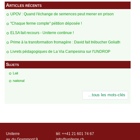
Articles récents
UPOV : Quand l'échange de semences peut mener en prison
"Chaque ferme compte" pétition déposée !
ELSA fait recours - Uniterre continue !
Prime à la transformation fromagère : David fait trébucher Goliath
Livrets pédagogiques de La Via Campesina sur l'UNDROP
Sujets
Lait
national
…tous les mots-clés
Uniterre
tél: ++41 21 601 74 67
av. du Grammont 9
info@uniterre.ch