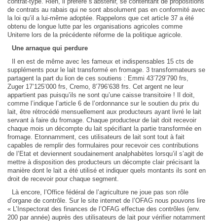
contrat-type. Rien, il préfère s’abstenir, se contentant de propositions
de contrats au rabais qui ne sont absolument pas en conformité avec
la loi qu’il a lui-même adoptée. Rappelons que cet article 37 a été
obtenu de longue lutte par les organisations agricoles comme
Uniterre lors de la précédente réforme de la politique agricole.
Une arnaque qui perdure
Il en est de même avec les fameux et indispensables 15 cts de
suppléments pour le lait transformé en fromage. 3 transformateurs se
partagent la part du lion de ces soutiens : Emmi 43’729’790 frs,
Zuger 17’125’000 frs, Cremo, 8’796’638 frs. Cet argent ne leur
appartient pas puisqu’ils ne sont qu’une caisse transitoire ! Il doit,
comme l’indique l’article 6 de l’ordonnance sur le soutien du prix du
lait, être rétrocédé mensuellement aux producteurs ayant livré le lait
servant à faire du fromage. Chaque producteur de lait doit recevoir
chaque mois un décompte du lait spécifiant la partie transformée en
fromage. Etonnamment, ces utilisateurs de lait sont tout à fait
capables de remplir des formulaires pour recevoir ces contributions
de l’Etat et deviennent soudainement analphabètes lorsqu’il s’agit de
mettre à disposition des producteurs un décompte clair précisant la
manière dont le lait a été utilisé et indiquer quels montants ils sont en
droit de recevoir pour chaque segment.
Là encore, l’Office fédéral de l’agriculture ne joue pas son rôle
d’organe de contrôle. Sur le site internet de l’OFAG nous pouvons lire
« L’Inspectorat des finances de l’OFAG effectue des contrôles (env.
200 par année) auprès des utilisateurs de lait pour vérifier notamment