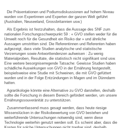
Die Präsentationen und Podiumsdiskussionen auf hohem Niveau
wurden von Expertinnen und Experten der ganzen Welt geführt
(Australien, Neuseeland, Grossbritannien usw.)
Als Ergebnis ist festzuhalten, dass die Aussage des SNF zum
nationalen Forschungsschwerpunkt 59 : « GVO stellen weder für die
Umwelt noch für die Gesundheit ein Risiko dar » und ähnliche
Aussagen umstritten sind. Die Referentinnen und Referenten haben
aufgezeigt, dass viele Studien analytische und statistische
Verzerrungen sowie Antworttendenzen aufweisen : Zu wenig
Materialproben, Resultate, die statistisch nicht signifikant sind usw.
Eine weitere besorgniserregende Tatsache: Gewisse Studien haben
schädliche Auswirkungen von GVO in der Ernährung festgestellt,
beispielsweise eine Studie mit Schweinen, die mit GVO gefüttert
wurden und in der Folge Entzündungen in Magen und im Dünndarm
hatten.
Agrarökologie könnte eine Alternative zu GVO darstellen, deshalb
sollte die Forschung in diesem Bereich gefördert werden, um unsere
Ernährungssouveränität zu unterstützen.
Zusammenfassend muss gesagt werden, dass heute riesige
Wissenslücken in der Risikobewertung von GVO bestehen und
weiterführende Untersuchungen notwendig sind, wenn diese
Technologie weiterhin genutzt werden soll. Es scheint aber, dass die
Kosten für solche Untersuchungen nicht tragbar sind, deshalb