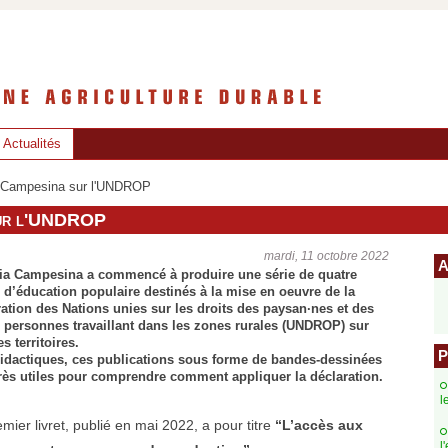
Actualités
a Campesina sur l'UNDROP
 sur l'UNDROP
mardi, 11 octobre 2022
A
ia Campesina a commencé à produire une série de quatre
s d’éducation populaire destinés à la mise en oeuvre de la
ation des Nations unies sur les droits des paysan·nes et des
s personnes travaillant dans les zones rurales (UNDROP) sur
es territoires.
P
didactiques, ces publications sous forme de bandes-dessinées
très utiles pour comprendre comment appliquer la déclaration.
l
mier livret, publié en mai 2022, a pour titre
“L’accès aux
l