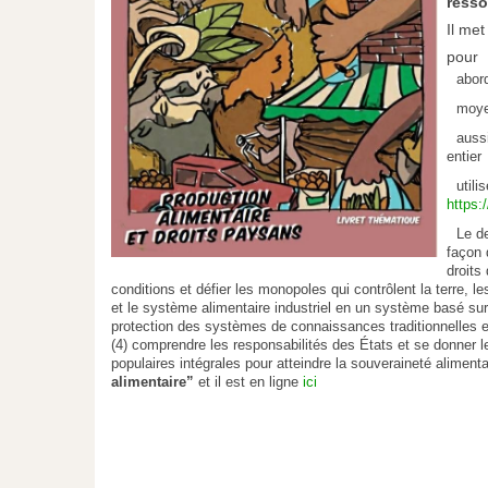
resso
Il me
pour
abor
moye
auss
entier
utili
https:
Le d
façon 
droits
conditions et défier les monopoles qui contrôlent la terre, le
et le système alimentaire industriel en un système basé sur l
protection des systèmes de connaissances traditionnelles e
(4) comprendre les responsabilités des États et se donner le
populaires intégrales pour atteindre la souveraineté alimentair
alimentaire”
et il est en ligne
ici