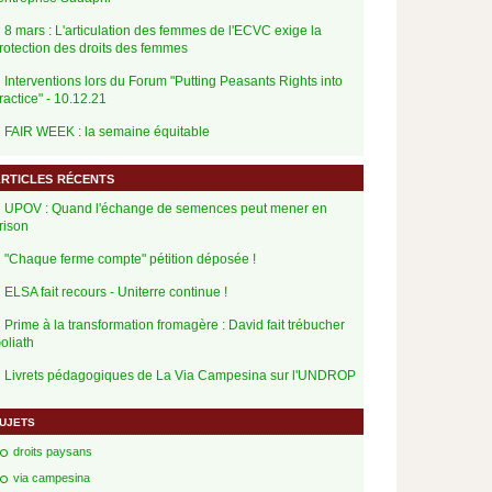
8 mars : L'articulation des femmes de l'ECVC exige la
rotection des droits des femmes
Interventions lors du Forum "Putting Peasants Rights into
ractice" - 10.12.21
FAIR WEEK : la semaine équitable
rticles récents
UPOV : Quand l'échange de semences peut mener en
rison
"Chaque ferme compte" pétition déposée !
ELSA fait recours - Uniterre continue !
Prime à la transformation fromagère : David fait trébucher
oliath
Livrets pédagogiques de La Via Campesina sur l'UNDROP
ujets
droits paysans
via campesina