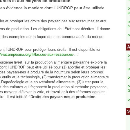
urces et aux moyens de production”
t en évidence la manière dont l’UNDROP peut être utilisée
p
der et protéger les droits des paysan·nes aux ressources et aux
p
ns de production. Les obligations de l’État sont décrites. Il donne
i des exemples sur la façon dont les communautés du monde
A
sent l’UNDROP pour protéger leurs droits. Il est disponible ici
//viacampesina.org/fr/lacces-aux-ressources-...
p
euxième livret, sur la production alimentaire paysanne explore la
dont l’UNDROP peut être utilisé pour (1) aborder et protéger les
 des paysan·nes à produire de la nourriture selon leurs propres
s outils et la technologie, (2) transformer la production alimentaire
’agroécologie et la souveraineté alimentaire, (3) lutter pour la
t des cultures qui façonnent la production alimentaire paysanne,
G
s moyens d’élever la voix, et travailler à des réformes agraires
e. Il est intitulé
“Droits des paysan·nes et production
S