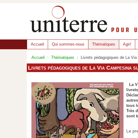
Accueil
Qui sommes-nous
Thématiques
Agir!
Accueil
Thématiques
Livrets pédagogiques de La Vi
Livrets pédagogiques de La Via Campesina
La V
livret
Déclar
autre
tous l
Très 
sont 
Le pre