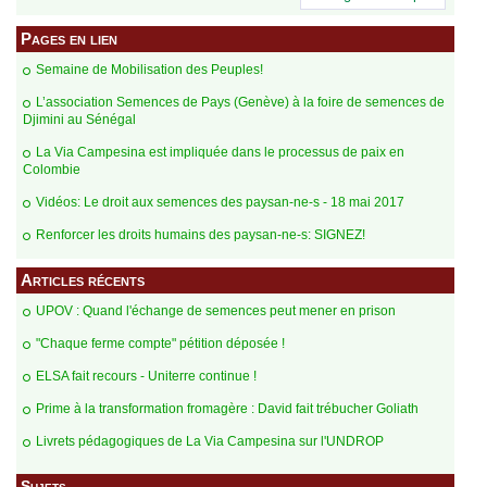
méfiance vis à vis des scientifiques, plus
particulièrement blancs et occidentaux.
Pages en lien
La question de la place de la recherche
scientifique dans les luttes paysannes pour la
Semaine de Mobilisation des Peuples!
souveraineté alimentaire est centrale. Plusieurs
fois, il a été mis en avant que les paysan-ne-s
L’association Semences de Pays (Genève) à la foire de semences de
sont des «chercheur-euse-s» dans leur champ,
Djimini au Sénégal
et que leurs savoirs et pratiques sont mis en péril
par la recherche scientifique et ne sont pas
La Via Campesina est impliquée dans le processus de paix en
considérés dans le cadre institutionnel. Il en
Colombie
émane un autre questionnement fondamental:
Vidéos: Le droit aux semences des paysan-ne-s - 18 mai 2017
comment se protéger et lutter contre les grandes
entreprises semencières, qui s’accaparent les
Renforcer les droits humains des paysan-ne-s: SIGNEZ!
semences paysannes et qui disposent d’un
important arsenal judiciaire et législatif
Articles récents
(notamment via le brevetage)?
Plusieurs modes
de lutte cohabitent pour répondre à cette
UPOV : Quand l'échange de semences peut mener en prison
problématique : d'une organisation locale,
permettant aux communautés paysannes de se
"Chaque ferme compte" pétition déposée !
renforcer, à une voie plus légale pour une
reconnaissance des semences paysannes hors
ELSA fait recours - Uniterre continue !
du système de propriété intellectuelle. La loi
Tirpaa (Traité international sur les ressources
Prime à la transformation fromagère : David fait trébucher Goliath
phytogénétiques pour l’alimentation et
Livrets pédagogiques de La Via Campesina sur l'UNDROP
l’agriculture) a fait par exemple le sujet d’une
conférence. Plusieurs paysann-ne-s déplorent
d'ailleurs par le manque d’engagement et de mise
Sujets