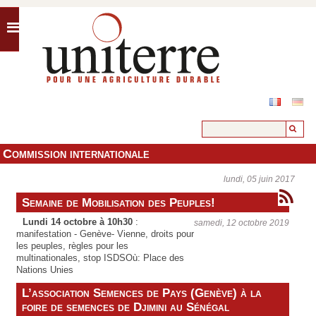
Commission internationale
lundi, 05 juin 2017
Semaine de Mobilisation des Peuples!
Lundi 14 octobre à 10h30
:
samedi, 12 octobre 2019
manifestation - Genève- Vienne, droits pour
les peuples, règles pour les
multinationales, stop ISDS
Où: Place des
Nations Unies
Mardi 15 octobre à 19h30
: conférence
L’association Semences de Pays (Genève) à la
publique - ensemble contre les sociétés
foire de semences de Djimini au Sénégal
transnationales et l'industrie des murs: les