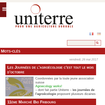
Mots-clés
vendredi, 26 mai 2017
Les Journées de l'agroécologie c'est tout le mois
d'octobre
Coordonnées par la toute jeune association
suisse
Agroecology works!
– dont fait partie Uniterre – l
es journées de
l'agroécologie
proposent plusieurs dizaines
d'événements, en ligne ou sur le terrain,
11ème Marché Bio Fribourg
jusqu'à fin octobre.