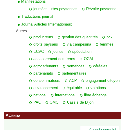
Manifestations
journées luttes paysannes
Révolte paysanne
Traductions journal
Journal Articles Internationaux
Autres
producteurs
gestion des quantités
prix
droits paysans
via campesina
femmes
ECVC
jeunes
spéculation
accaparement des terres
OGM
agrocarburants
semences
céréales
partenariats
parlementaires
consommateurs
ACP
engagement citoyen
environnement
équitable
votations
national
international
libre échange
PAC
OMC
Cassis de Dijon
Agenda
…Agenda complet