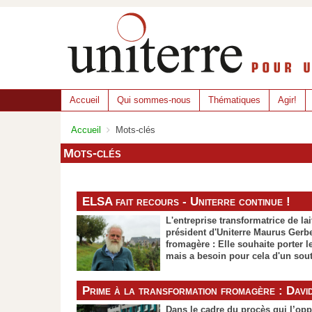
Accueil
Qui sommes-nous
Thématiques
Agir!
Accueil
Mots-clés
Mots-clés
ELSA fait recours - Uniterre continue !
L'entreprise transformatrice de la
président d'Uniterre Maurus Gerb
fromagère : Elle souhaite porter 
mais a besoin pour cela d'un sout
Lors de la libéralisation du marché du fromage entre la Suis
Prime à la transformation fromagère : David
Pour éviter l’effondrement du prix du lait de fromagerie, l'
supplément pour le lait transformé en fromage qui est ver
Dans le cadre du procès qui l’op