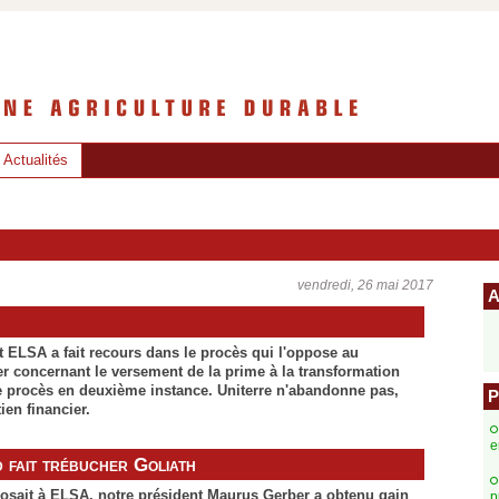
Actualités
vendredi, 26 mai 2017
A
it ELSA a fait recours dans le procès qui l'oppose au
er concernant le versement de la prime à la transformation
le procès en deuxième instance. Uniterre n'abandonne pas,
P
ien financier.
e
se et l’UE le 1er juin 2007, les taxes à la frontière sont tombées.
 fait trébucher Goliath
ordonnance sur le soutien du prix du lait (OSL) prévoit un
sé au transformateur, mais explicitement destiné aux
posait à ELSA, notre président Maurus Gerber a obtenu gain
p